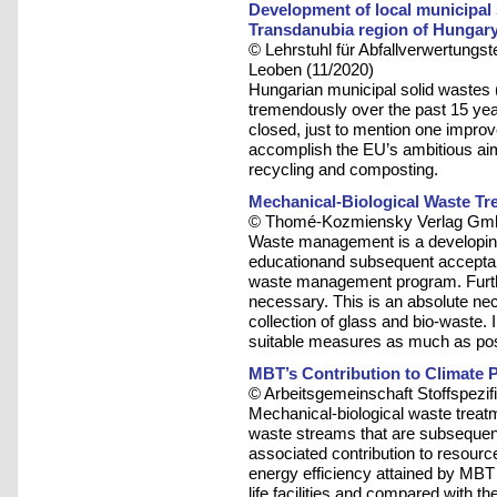
Development of local municipal
Transdanubia region of Hungar
© Lehrstuhl für Abfallverwertungst
Leoben (11/2020)
Hungarian municipal solid wast
tremendously over the past 15 yea
closed, just to mention one improv
accomplish the EU’s ambitious aim 
recycling and composting.
Mechanical-Biological Waste Tr
© Thomé-Kozmiensky Verlag Gmb
Waste management is a developing 
educationand subsequent acceptan
waste management program. Furthe
necessary. This is an absolute nec
collection of glass and bio-waste.
suitable measures as much as pos
MBT’s Contribution to Climate 
© Arbeitsgemeinschaft Stoffspezif
Mechanical-biological waste treatm
waste streams that are subsequent
associated contribution to resourc
energy efficiency attained by MBT
life facilities and compared with th