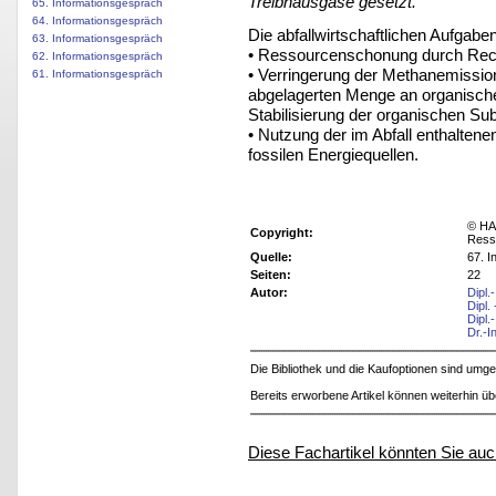
Treibhausgase gesetzt.
65. Informationsgespräch
64. Informationsgespräch
Die abfallwirtschaftlichen Aufgaben
63. Informationsgespräch
• Ressourcenschonung durch Recy
62. Informationsgespräch
• Verringerung der Methanemissio
61. Informationsgespräch
abgelagerten Menge an organische
Stabilisierung der organischen Su
• Nutzung der im Abfall enthalten
fossilen Energiequellen.
© HA
Copyright:
Ress
Quelle:
67. 
Seiten:
22
Autor:
Dipl
Dipl.
Dipl.
Dr.-I
Die Bibliothek und die Kaufoptionen sind um
Bereits erworbene Artikel können weiterhin ü
Diese Fachartikel könnten Sie auc