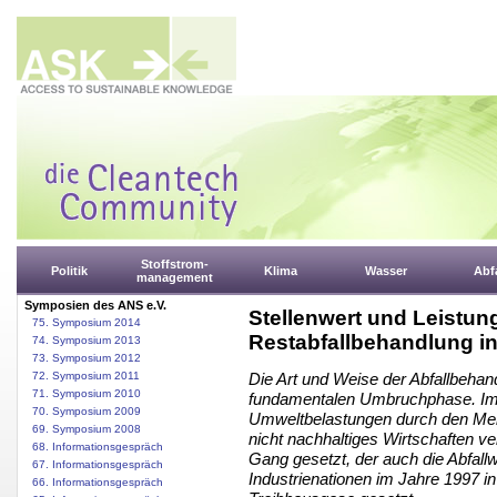
Stoffstrom-
Politik
Klima
Wasser
Abfa
management
Symposien des ANS e.V.
Stellenwert und Leistun
75. Symposium 2014
Restabfallbehandlung i
74. Symposium 2013
73. Symposium 2012
72. Symposium 2011
Die Art und Weise der Abfallbehand
71. Symposium 2010
fundamentalen Umbruchphase. Imm
70. Symposium 2009
Umweltbelastungen durch den Mens
69. Symposium 2008
nicht nachhaltiges Wirtschaften 
68. Informationsgespräch
Gang gesetzt, der auch die Abfallwi
67. Informationsgespräch
Industrienationen im Jahre 1997 in
66. Informationsgespräch