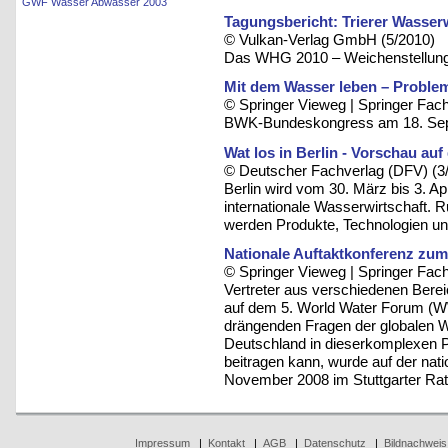
GWF Wasser Abwasser 2003
Tagungsbericht: Trierer Wasserw
© Vulkan-Verlag GmbH (5/2010)
Das WHG 2010 – Weichenstellung 
Mit dem Wasser leben – Probl
© Springer Vieweg | Springer F
BWK-Bundeskongress am 18. Se
Wat los in Berlin - Vorschau au
© Deutscher Fachverlag (DFV) (3
Berlin wird vom 30. März bis 3. Apr
internationale Wasserwirtschaft. 
werden Produkte, Technologien und
Nationale Auftaktkonferenz zum
© Springer Vieweg | Springer F
Vertreter aus verschiedenen Bere
auf dem 5. World Water Forum (WW
drängenden Fragen der globalen W
Deutschland in dieserkomplexen P
beitragen kann, wurde auf der nat
November 2008 im Stuttgarter Rath
Impressum
|
Kontakt
|
AGB
|
Datenschutz
|
Bildnachweis