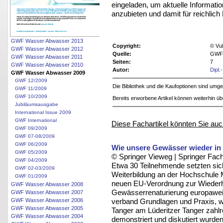
eingeladen, um aktuelle Informati
anzubieten und damit für reichlich
GWF Wasser Abwasser 2013
Copyright:
© Vu
GWF Wasser Abwasser 2012
Quelle:
GWF 
GWF Wasser Abwasser 2011
Seiten:
7
GWF Wasser Abwasser 2010
Autor:
Dipl.
GWF Wasser Abwasser 2009
GWF 12/2009
Die Bibliothek und die Kaufoptionen sind um
GWF 11/2009
GWF 10/2009
Bereits erworbene Artikel können weiterhin ü
Jubiläumsausgabe
International Issue 2009
GWF International
Diese Fachartikel könnten Sie auc
GWF 09/2009
GWF 07-08/2009
GWF 06/2009
Wie unsere Gewässer wieder 
GWF 05/2009
© Springer Vieweg | Springer F
GWF 04/2009
Etwa 30 Teilnehmende setzten sic
GWF 02-03/2009
Weiterbildung an der Hochschule M
GWF 01/2009
neuen EU-Verordnung zur Wiederhe
GWF Wasser Abwasser 2008
Gewässerrenaturierung europaweit 
GWF Wasser Abwasser 2007
verband Grundlagen und Praxis, 
GWF Wasser Abwasser 2006
GWF Wasser Abwasser 2005
Tanger am Lüderitzer Tanger zah
GWF Wasser Abwasser 2004
demonstriert und diskutiert wurden