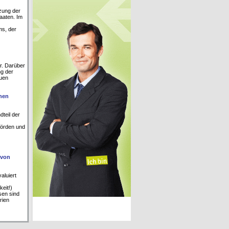
tzung der
aaten. Im
ms, der
r. Darüber
g der
euen
hen
teil der
hörden und
 von
aluiert
eit!)
sen sind
rien