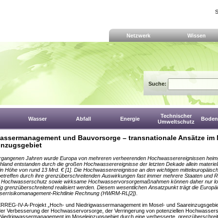
S
Netzwerk
Wissen
Suche:
Technischer
Wasser
Abfall
Energie
Boden,
Umweltschutz
ssermanagement und Bauvorsorge – transnationale Ansätze im 
inzugsgebiet
ergangenen Jahren wurde Europa von mehreren verheerenden Hochwasserereignissen heim
hland entstanden durch die großen Hochwasserereignisse der letzten Dekade allein materiel
n Höhe von rund 13 Mrd. € [1]. Die Hochwasserereignisse an den wichtigen mitteleuropäisc
etreffen durch ihre grenzüberschreitenden Auswirkungen fast immer mehrere Staaten und R
er Hochwasserschutz sowie wirksame Hochwasservorsorgemaßnahmen können daher nur lo
tig grenzüberschreitend realisiert werden. Diesem wesentlichen Ansatzpunkt trägt die Europä
errisikomanagement-Richtlinie Rechnung (HWRM-RL[2]).
RREG-IV-A-Projekt „Hoch- und Niedrigwassermanagement im Mosel- und Saareinzugsgebi
 der Verbesserung der Hochwasservorsorge, der Verringerung von potenziellen Hochwasse
Niedrigwassermanagement im Moseleinzugsgebiet durch eine verbesserte, grenzüberschrei