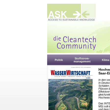
Stoffstrom-
Politik
Klima
management
Hochwa
Saar-E
In den v
In Deutsc
Schäden i
Flüssen b
Effektiv
gleichzei
Hochwass
Das INTE
MS) soll
und dem 