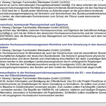
er Vieweg | Springer Fachmedien Wiesbaden GmbH (11/2011)
nd ist an sechs internationalen Flussgebietseinheiten beteiligt. Für diese erfordert die Umse
asserrisikomanagement-Richtlinie grenzüberschreitende Abstimmungen mit den Nachbarst
 2010 fand der II. Bund/Lander-Workshop zu Anforderungen an die grenzüberschreitende
rrisikomanagementplanung mit Vertretern und Vertreterinnen des Bundesumweltministeriu
 Länder, der internationalen Kommissionen zum Schutz der Flüsse sowie interessierter
aaten statt.
serschutz, kommunale Planungshoheit und Eigentum
er Vieweg | Springer Fachmedien Wiesbaden GmbH (8/2010)
ag erörtert das Verhältnis zwischen Hochwasserschutz und Eigentum der betroffenen Anliege
schäftigt er sich mit der Reform des deutschen Hochwasserschutzrechts und der Umsetzun
ie 2007/60/EG über die Bewertung und das Management von Hochwasserrisiken nach dem n
ushaltsgesetz.
päische Hochwasserrisikomanagement-Richtlinie und ihre Umsetzung in den deutsc
ändern
er Vieweg | Springer Fachmedien Wiesbaden GmbH (12/2009)
r Hochwasserschutz im Binnenland als auch der Küstenschutz sind ein wesentlicher Bestand
tschaftlichen Aufgaben der deutschen Bundesländer. Die historisch gewachsene physische
rinfrastruktur und deren Betrieb und Unterhaltung einschließlich der dafür zuständigen Be
tionen werden in den jeweiligen Landeswassergesetzen durch umfangreiche Regelungen
htigt. Im Rahmen der Föderalismusreform wurde im Grundgesetz (GG) die bisherige
setzgebungskompetenz des Bundes auf dem Gebiet der Wasserwirtschaft abgeschafft.
mmunikation in der Hochwasserrisikomanagementrichtlinie der EU – eine Evaluation
n der Öffentlichkeitsarbeit
er Vieweg | Springer Fachmedien Wiesbaden GmbH (12/2009)
RL fordert Information und Beteiligung der Öffentlichkeit. Das EU-Life-Projekt FloodScan ev
onsinstrumente um Empfehlungen für deren Gestaltung zu formulieren. So sollten zum ersten
ve Blautöne in Gefahrenkarten verwendet werden. Zum zweiten sollten Fachbegriffe (Jährlichk
 vermieden werden. Die Begriffe der HWRM-RL mit seltenen, mittleren und häufigen Ereignis
 Alternative, besonders in Kombination mit Pegelständen. Schließlich sollten modellierte Szena
 mit vergangenen Hochwässern kommuniziert werden.