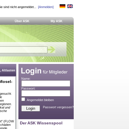
ie sind nicht angemeldet...
[Anmelden]
Über ASK
My ASK
 Altlasten
Name:
Mosel-
Passwort:
gesucht.
le
Angemeldet bleiben
hen
egionen.
Passwort vergessen?
kal und
ische
et" (FLOW
Der ASK Wissenspool
rschäden
tende