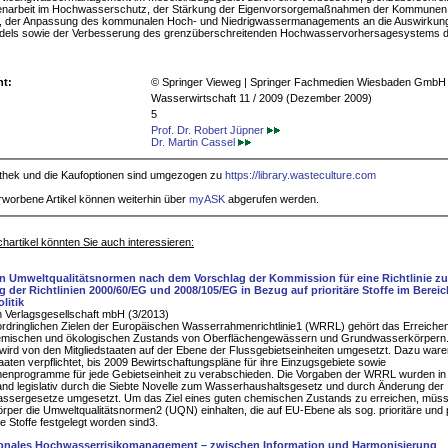
arbeit im Hochwasserschutz, der Stärkung der Eigenvorsorgemaßnahmen der Kommunen o
, der Anpassung des kommunalen Hoch- und Niedrigwassermanagements an die Auswirkun
dels sowie der Verbesserung des grenzüberschreitenden Hochwasservorhersagesystems d
ht:
© Springer Vieweg | Springer Fachmedien Wiesbaden GmbH
Wasserwirtschaft 11 / 2009 (Dezember 2009)
5
Prof. Dr. Robert Jüpner
Dr. Martin Cassel
iothek und die Kaufoptionen sind umgezogen zu
https://library.wasteculture.com
rworbene Artikel können weiterhin über
myASK
abgerufen werden.
hartikel könnten Sie auch interessieren:
n Umweltqualitätsnormen nach dem Vorschlag der Kommission für eine Richtlinie zu
 der Richtlinien 2000/60/EG und 2008/105/EG in Bezug auf prioritäre Stoffe im Bereic
litik
 Verlagsgesellschaft mbH (3/2013)
rdringlichen Zielen der Europäischen Wasserrahmenrichtlinie1 (WRRL) gehört das Erreiche
emischen und ökologischen Zustands von Oberflächengewässern und Grundwasserkörpern.
e wird von den Mitgliedstaaten auf der Ebene der Flussgebietseinheiten umgesetzt. Dazu ware
taaten verpflichtet, bis 2009 Bewirtschaftungspläne für ihre Einzugsgebiete sowie
nprogramme für jede Gebietseinheit zu verabschieden. Die Vorgaben der WRRL wurden in
nd legislativ durch die Siebte Novelle zum Wasserhaushaltsgesetz und durch Änderung der
ssergesetze umgesetzt. Um das Ziel eines guten chemischen Zustands zu erreichen, müs
per die Umweltqualitätsnormen2 (UQN) einhalten, die auf EU-Ebene als sog. prioritäre und p
he Stoffe festgelegt worden sind3.
ionales Hochwasserrisikomanagement – zwischen Information und Harmonisierung