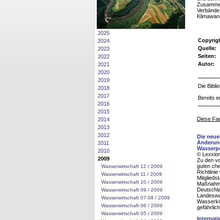
Zusammen
Verbände
Klimawan
2025
Copyrig
2024
Quelle:
2023
Seiten:
2022
Autor:
2021
2020
2019
Die Bibl
2018
2017
Bereits e
2016
2015
Diese Fac
2014
2013
2012
Die neue
Änderung
2011
Wasserpo
2010
© Lexxion
2009
Zu den vo
guten ch
Wasserwirtschaft 12 / 2009
Richtlini
Wasserwirtschaft 11 / 2009
Mitglieds
Wasserwirtschaft 10 / 2009
Maßnahme
Deutschla
Wasserwirtschaft 09 / 2009
Landeswa
Wasserwirtschaft 07-08 / 2009
Wasserkör
Wasserwirtschaft 06 / 2009
gefährlic
Wasserwirtschaft 05 / 2009
Internat