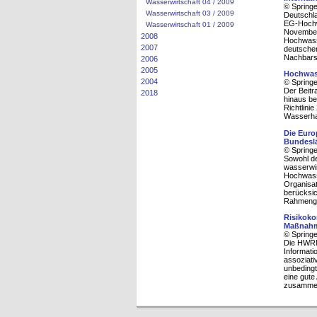
Wasserwirtschaft 04 / 2009
© Spring
Wasserwirtschaft 03 / 2009
Deutschla
EG-Hochw
Wasserwirtschaft 01 / 2009
November
2008
Hochwasse
2007
deutschen
Nachbarst
2006
2005
Hochwas
2004
© Spring
Der Beitr
2018
hinaus be
Richtlin
Wasserha
Die Euro
Bundesl
© Spring
Sowohl de
wasserwir
Hochwasse
Organisa
berücksic
Rahmenge
Risikoko
Maßnahme
© Spring
Die HWRM-
Informati
assoziati
unbedingt
eine gute
zusammen