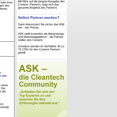
Mit Klick auf die jüngste Ausgabe des
der ihrer
Content -Partners zeigt sich das
gen des
gesamte Angebot des Partners
ienen.
Selbst Partner werden?
Dann interessiert Sie sicher das ASK
win - win Prinzip:
ASK stellt kostenlos die Abwicklungs-
und Marketingplattform - die Partner
stellen den Content.
Umsätze werden im Verhältnis 30 zu
70 (70% für den Content Partner)
geteilt.
r
h der
n eines
 Die
n die
sen
rioritär