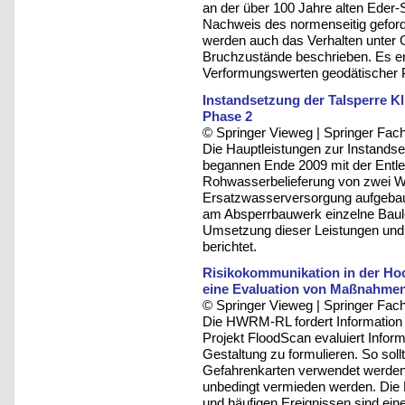
an der über 100 Jahre alten Ede
Nachweis des normenseitig geford
werden auch das Verhalten unter 
Bruchzustände beschrieben. Es er
Verformungswerten geodätischer
Instandsetzung der Talsperre Kl
Phase 2
© Springer Vieweg | Springer F
Die Hauptleistungen zur Instands
begannen Ende 2009 mit der Entle
Rohwasserbelieferung von zwei 
Ersatzwasserversorgung aufgebaut
am Absperrbauwerk einzelne Baule
Umsetzung dieser Leistungen und 
berichtet.
Risikokommunikation in der Ho
eine Evaluation von Maßnahmen 
© Springer Vieweg | Springer F
Die HWRM-RL fordert Information u
Projekt FloodScan evaluiert Info
Gestaltung zu formulieren. So soll
Gefahrenkarten verwendet werden. 
unbedingt vermieden werden. Die 
und häufigen Ereignissen sind eine