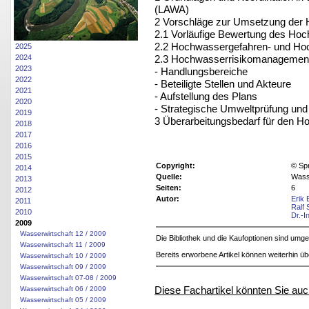
(LAWA)
2 Vorschläge zur Umsetzung der
2.1 Vorläufige Bewertung des Hoc
2.2 Hochwassergefahren- und Hoc
2025
2.3 Hochwasserrisikomanagemen
2024
2023
- Handlungsbereiche
2022
- Beteiligte Stellen und Akteure
2021
- Aufstellung des Plans
2020
- Strategische Umweltprüfung und I
2019
3 Überarbeitungsbedarf für den H
2018
2017
2016
2015
Copyright:
© Sp
2014
Quelle:
Wass
2013
Seiten:
6
2012
Autor:
Erik
2011
Ralf
2010
Dr.-
2009
Wasserwirtschaft 12 / 2009
Die Bibliothek und die Kaufoptionen sind um
Wasserwirtschaft 11 / 2009
Bereits erworbene Artikel können weiterhin ü
Wasserwirtschaft 10 / 2009
Wasserwirtschaft 09 / 2009
Wasserwirtschaft 07-08 / 2009
Diese Fachartikel könnten Sie auc
Wasserwirtschaft 06 / 2009
Wasserwirtschaft 05 / 2009