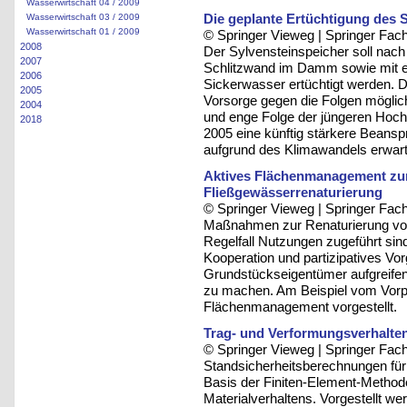
Wasserwirtschaft 04 / 2009
Die geplante Ertüchtigung des
Wasserwirtschaft 03 / 2009
Wasserwirtschaft 01 / 2009
© Springer Vieweg | Springer F
2008
Der Sylvensteinspeicher soll nach 
2007
Schlitzwand im Damm sowie mit 
2006
Sickerwasser ertüchtigt werden.
2005
Vorsorge gegen die Folgen möglic
2004
und enge Folge der jüngeren Hoch
2018
2005 eine künftig stärkere Beans
aufgrund des Klimawandels erwart
Aktives Flächenmanagement zur
Fließgewässerrenaturierung
© Springer Vieweg | Springer F
Maßnahmen zur Renaturierung von
Regelfall Nutzungen zugeführt s
Kooperation und partizipatives Vo
Grundstückseigentümer aufgreifen
zu machen. Am Beispiel vom Vorp
Flächenmanagement vorgestellt.
Trag- und Verformungsverhalten
© Springer Vieweg | Springer F
Standsicherheitsberechnungen für
Basis der Finiten-Element-Method
Materialverhaltens. Vorgestellt w