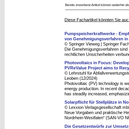
Bereits erworbene Artikel können weiterhin ü
Diese Fachartikel könnten Sie auc
Pumpspeicherkraftwerke - Empf
von Genehmigungsverfahren in
© Springer Vieweg | Springer F
Die Genehmigungsverfahren sind 
rechtlichen Unsicherheiten verbu
Photovoltaics in Focus: Develo
PVReValue Project aims to Rec
© Lehrstuhl für Abfallverwertungst
Leoben (12/2024)
Photovoltaic (PV) technology is wel
energy production. In recent decad
has steadily increased, emphasizing
Solarpflicht für Stellplätze in 
© Lexxion Verlagsgesellschaft mb
Neue Vorgaben und praktische He
Nordrhein-Westfalen“ (SAN-VO 
Die Gesetzentwürfe zur Umsetzu