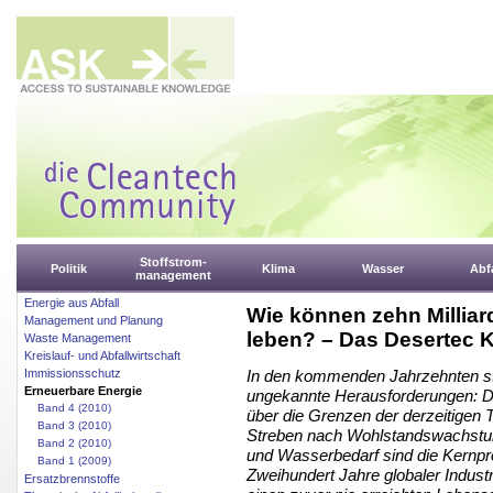
Stoffstrom-
Politik
Klima
Wasser
Abfa
management
Energie aus Abfall
Wie können zehn Millia
Management und Planung
leben? – Das Desertec 
Waste Management
Kreislauf- und Abfallwirtschaft
Immissionsschutz
In den kommenden Jahrzehnten ste
Erneuerbare Energie
ungekannte Herausforderungen: 
Band 4 (2010)
über die Grenzen der derzeitigen T
Band 3 (2010)
Streben nach Wohlstandswachstum
Band 2 (2010)
und Wasserbedarf sind die Kernpro
Band 1 (2009)
Zweihundert Jahre globaler Indust
Ersatzbrennstoffe