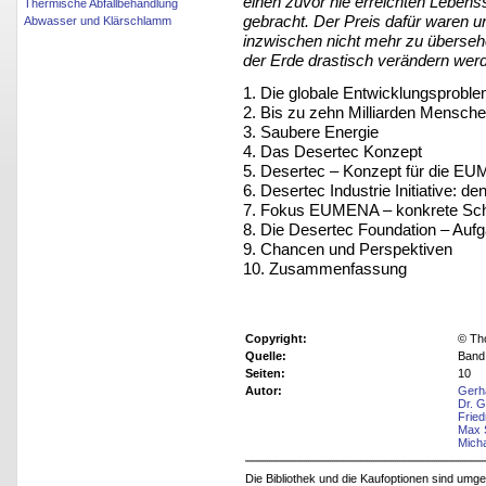
einen zuvor nie erreichten Leben
Thermische Abfallbehandlung
gebracht. Der Preis dafür waren 
Abwasser und Klärschlamm
inzwischen nicht mehr zu überse
der Erde drastisch verändern wer
1. Die globale Entwicklungsproble
2. Bis zu zehn Milliarden Mensche
3. Saubere Energie
4. Das Desertec Konzept
5. Desertec – Konzept für die E
6. Desertec Industrie Initiative: 
7. Fokus EUMENA – konkrete Schr
8. Die Desertec Foundation – Aufg
9. Chancen und Perspektiven
10. Zusammenfassung
Copyright:
© Th
Quelle:
Band
Seiten:
10
Autor:
Gerh
Dr. 
Fried
Max 
Mich
Die Bibliothek und die Kaufoptionen sind um