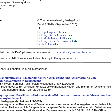
ierung von Sensorsystemen
mmenfassung
ur
ht:
© Thomé-Kozmiensky Verlag GmbH
Band 2 (2010) (September 2010)
12
Dr.-Ing. Holger Huhn
Dipl.-Ing. Stefan Faulstich
Dipl.-Math. Isabel Hüßler
Dipl.-Ing. Jens-Uwe Jakomeit
Berthold Hahn
iothek und die Kaufoptionen sind umgezogen zu
https://library.wasteculture.com
rworbene Artikel können weiterhin über
myASK
abgerufen werden.
hartikel könnten Sie auch interessieren:
cherkraftwerke - Empfehlungen zur Verkuerzung und Vereinfachung von
gungsverfahren in Deutschland
er Vieweg | Springer Fachmedien Wiesbaden GmbH (12/2025)
migungsverfahren sind sehr komplex sowie mit hohen Kosten und rechtlichen Unsicherheit
 und dauern oftmals mehr als zehn Jahre.
ungs- und Beteiligungsfiktionen – ein effektives Instrument der Verfahrensbeschl
energieanlagen?
 Verlagsgesellschaft mbH (2/2025)
leunigung von Planungs- und Zulassungsverfahren setzt der Gesetzgeber verschiedentlich
t einer Fiktion von nicht fristgerecht ergangenen Behördenentscheidungen ein. Dabei kann e
invernehmen einer Gemeinde zu einer Baugenehmigung nach § 36 Abs. 2 S. 2 BauGB, um