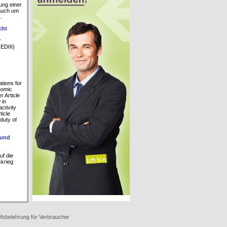
ung einer
auch um
.
cht
r
EDIII)
ations for
nomic
r Article
 in
ctivity
ticle
 duty of
 und
uf die
skrieg
fsbelehrung für Verbraucher