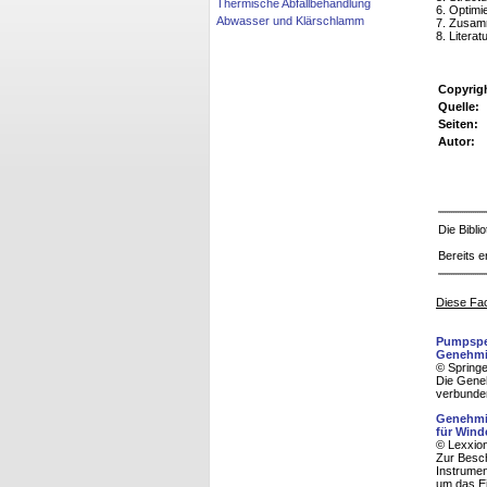
Thermische Abfallbehandlung
6. Optim
Abwasser und Klärschlamm
7. Zusa
8. Literat
Copyrig
Quelle:
Seiten:
Autor:
Die Bibl
Bereits e
Diese Fac
Pumpspei
Genehmi
© Spring
Die Geneh
verbunden
Genehmig
für Wind
© Lexxion
Zur Besch
Instrumen
um das E