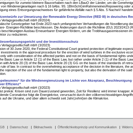
migungen für zumeist kleinere Bauvorhaben nach den LBauO der Länder, um die Genehmig
 von Windenergieanlagen nach § 16 bAbs. 9S. 1BImSchGimRahmeneinesRepowering oder 
tigung eines Entsorgungsnachweises für gefährliche Abfälle nach § 5 Abs. 5 NachwV handeln
tzentwürfe zur Umsetzung der Renewable Energy Directive (RED III) in deutsches Re
 Verlagsgesellschaft mbH (8/2024)
päische Gesetzgeber hat Ende 2023 nach umfangreichen Verhandlungen die Novellierung de
re- Energien-Richtlinie beschlossen. Die Änderungen durch die Richtlinie (EU) 2023/2413 (R
n beschleunigten Ausbau Erneuerbarer Energien fördern, um die Treibhausgasemissionen im
ktor zu reduzieren.
esverfassungsgericht und der Investitionsschutz
 Verlagsgesellschaft mbH (3/2023)
ision of 30 June 2020, the Federal Constitutional Court granted protection of legitimate expect
d investments in the approval procedure for the erection of wind turbines in the exclusive eco
only with consideration of the affected parties and not on the basis of fundamental rights unde
the Basic Law or Article 12 (1) of the Basic Law, but rather under Article 2 (1) of the Basic Law
n with Article 20 (3) of the Basic Law. Article 20 (3) GG on the basis of the standards of retroa
rule of law. In contrast to the overwhelming acceptance of the decision in the literature, the ar
 the rejection of the use of the fundamental right to property, but also the derivation of the said
tion.
pelwumms“ für die Windenergienutzung im Lichte von Akzeptanz, Beschleunigung
iver Effizienz“
 Verlagsgesellschaft mbH (3/2023)
ist prekär. Krisen sind zum Dauerzustand geworden, Zeit für Resilienz wird immer knapper. A
dende Coronakrise folgt die Energiekrise, verursacht durch den völkerrechtswidrigen Angriff
 auf die Ukraine, und über allem schwebt seit Jahr(zehnt)en die Klimakrise.
GB
|
Datenschutz
|
Bildnachweis
|
Öffentlichkeitsprinzip und Kommunikation
|
Widerru