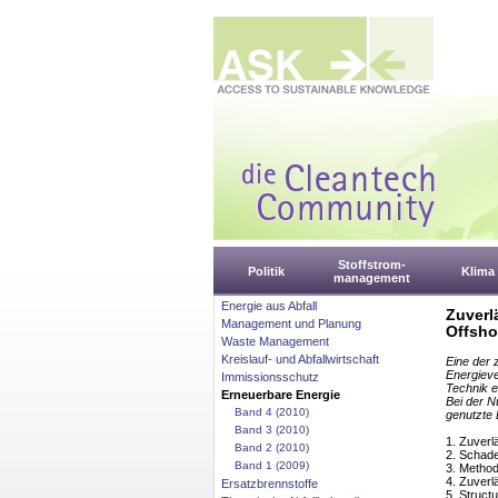
Stoffstrom-
Politik
Klima
management
Energie aus Abfall
Zuverl
Management und Planung
Offsh
Waste Management
Kreislauf- und Abfallwirtschaft
Eine der 
Energieve
Immissionsschutz
Technik e
Erneuerbare Energie
Bei der N
Band 4 (2010)
genutzte 
Band 3 (2010)
1. Zuverl
Band 2 (2010)
2. Schad
Band 1 (2009)
3. Method
4. Zuverl
Ersatzbrennstoffe
5. Struct