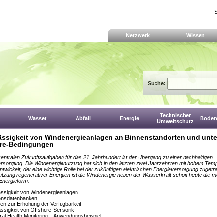
S
Netzwerk
Wissen
Suche:
Technischer
Wasser
Abfall
Energie
Boden,
Umweltschutz
ässigkeit von Windenergieanlagen an Binnenstandorten und unte
ore-Bedingungen
zentralen Zukunftsaufgaben für das 21. Jahrhundert ist der Übergang zu einer nachhaltigen
rsorgung. Die Windenergienutzung hat sich in den letzten zwei Jahrzehnten mit hohem Temp
ntwickelt, der eine wichtige Rolle bei der zukünftigen elektrischen Energieversorgung zugetra
utzung regenerativer Energien ist die Windenergie neben der Wasserkraft schon heute die me
Energieform.
ässigkeit von Windenergieanlagen
ensdatenbanken
en zur Erhöhung der Verfügbarkeit
ässigkeit von Offshore-Sensorik
ural Health Monitoring – Anwendungsbeispiel