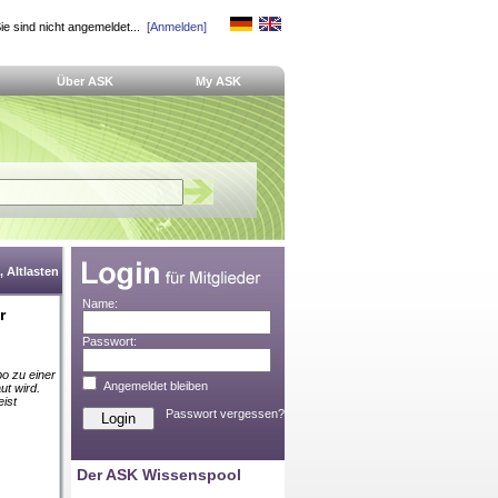
ie sind nicht angemeldet...
[Anmelden]
Über ASK
My ASK
 Altlasten
Name:
r
Passwort:
o zu einer
Angemeldet bleiben
ut wird.
ist
Passwort vergessen?
Der ASK Wissenspool