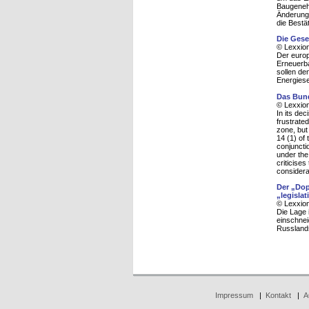
Baugeneh
Änderung
die Bestä
Die Gese
© Lexxion
Der euro
Erneuerba
sollen de
Energiese
Das Bund
© Lexxion
In its dec
frustrate
zone, but 
14 (1) of 
conjunctio
under the 
criticises
considera
Der „Dop
„legislat
© Lexxion
Die Lage 
einschnei
Russlands
Impressum
|
Kontakt
|
A