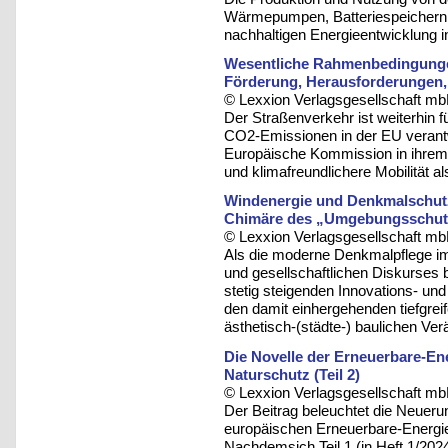
Wärmepumpen, Batteriespeichern u
nachhaltigen Energieentwicklung i
Wesentliche Rahmenbedingungen
Förderung, Herausforderungen,
© Lexxion Verlagsgesellschaft mb
Der Straßenverkehr ist weiterhin fü
CO2-Emissionen in der EU verantw
Europäische Kommission in ihrem 
und klimafreundlichere Mobilität als
Windenergie und Denkmalschutz: 
Chimäre des „Umgebungsschut
© Lexxion Verlagsgesellschaft mb
Als die moderne Denkmalpflege im
und gesellschaftlichen Diskurses 
stetig steigenden Innovations- u
den damit einhergehenden tiefgreif
ästhetisch-(städte-) baulichen Ve
Die Novelle der Erneuerbare-Ene
Naturschutz (Teil 2)
© Lexxion Verlagsgesellschaft mb
Der Beitrag beleuchtet die Neueru
europäischen Erneuerbare-Energie
Nachdemsich Teil 1 (in Heft 1/20