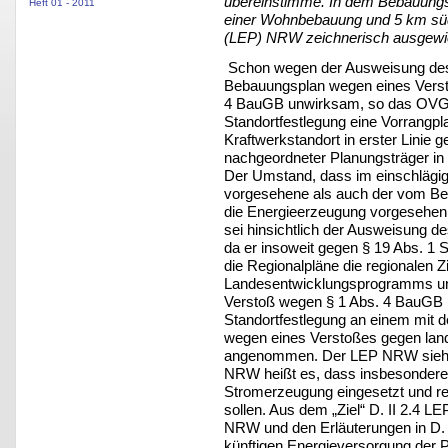
übereinstimme. In dem Bebauungsp
Heft 01 - 2011
einer Wohnbebauung und 5 km süd
(LEP) NRW zeichnerisch ausgewie
Schon wegen der Ausweisung des 
Bebauungsplan wegen eines Vers
4 BauGB unwirksam, so das OVG 
Standortfestlegung eine Vorrangp
Kraftwerkstandort in erster Linie
nachgeordneter Planungsträger in
Der Umstand, dass im einschläg
vorgesehene als auch der vom Beb
die Energieerzeugung vorgesehen 
sei hinsichtlich der Ausweisung d
da er insoweit gegen § 19 Abs. 1 
die Regionalpläne die regionalen 
Landesentwicklungsprogramms und
Verstoß wegen § 1 Abs. 4 BauGB 
Standortfestlegung an einem mit 
wegen eines Verstoßes gegen lan
angenommen. Der LEP NRW sieht da
NRW heißt es, dass insbesondere 
Stromerzeugung eingesetzt und re
sollen. Aus dem „Ziel“ D. II 2.4
NRW und den Erläuterungen in D. I
künftigen Energieversorgung der