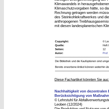
Klimawandels in herausgehobener
Klimaschutzvorgaben hätte, so 
Rechnung getragen werden müssen.
des Steinkohlekraftwerkes und di
anthropogenen Treibhausgasemissi
mit diesen landesplanerischen Kl
Copyright:
© Le
Quelle:
Heft 
Seiten:
12
Autor:
Prof.
Die Bibliothek und die Kaufoptionen sind um
Bereits erworbene Artikel können weiterhin ü
Diese Fachartikel könnten Sie auc
Nachhaltigkeit von dezentralen
Berücksichtigung von Maßnahm
© Lehrstuhl für Abfallverwertungst
Leoben (12/2024)
Die Produktion und Nutzung von d