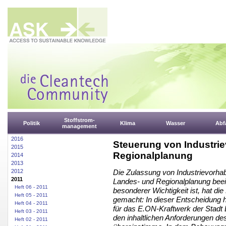
Stoffstrom-
Politik
Klima
Wasser
Abfa
management
2016
Steuerung von Industri
2015
Regionalplanung
2014
2013
2012
Die Zulassung von Industrievorhabe
2011
Landes- und Regionalplanung beein
Heft 06 - 2011
besonderer Wichtigkeit ist, hat 
Heft 05 - 2011
gemacht: In dieser Entscheidun
Heft 04 - 2011
für das E.ON-Kraftwerk der Stadt D
Heft 03 - 2011
den inhaltlichen Anforderungen d
Heft 02 - 2011