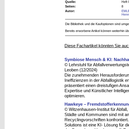
Quelle:
Heft 
Seiten:
8
Autor:
EMLE
Henni
Die Bibliothek und die Kaufoptionen sind um
Bereits erworbene Artikel können weiterhin ü
Diese Fachartikel könnten Sie auc
Symbiose Mensch & KI: Nachhalt
© Lehrstuhl für Abfallverwertungst
Leoben (12/2024)
Die zunehmenden Herausforderung
Ineffizienzen in der Abfalllogistik
präsentiert einen dreistufigen An
Expertise und Künstlicher Intelli
optimieren.
Hawkeye – Fremdstofferkennung
© Witzenhausen-Institut für Abfa
Städte und Kommunen sind mit an
Recyclingvorschriften konfrontiert
Solutions ist eine KI- Lösung für 