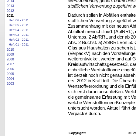
Wertstofftonne) geben, damit dies
2014
stofflichen Verwertung zugeführt 
2013
2012
Dadurch sollen in Abfällen enthal
2011
stofflichen Verwertung zugeführt
Heft 06 - 2011
Zusammenhang mit der neuen Abfal
Heft 05 - 2011
Heft 04 - 2011
Abfallrahmenrichtlinie1 (AbfRRL), 
Heft 03 - 2011
Unterabs. 2 AbfRRL und der ab 20
Heft 02 - 2011
Abs. 2 Buchst. a) AbfRRL von 50 G
Heft 01 - 2011
Glas aus Haushalten zu sehen ist.
2010
(VerpackV) nach den Vorstellunge
2009
weiterentwickelt werden und auf G
2008
Kreislaufwirtschaftsgesetzes3, da
2007
einheitliche Wertstofftonne eingef
2006
2005
ist derzeit noch nicht genau abseh
2004
erst 2012 in Kraft tritt. Die Übera
2003
Wertstoffverordnung und die Einfü
sich erst daran anschließen. Welch
die gemeinsame Erfassung mit Ve
welche Wertstofftonnen-Konzepte v
untersucht worden. Aktuell führt 
VerpackV durch.
Copyright:
© Le