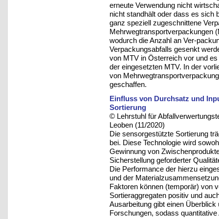
erneute Verwendung nicht wirtscha
nicht standhält oder dass es sich
ganz speziell zugeschnittene Verp
Mehrwegtransportverpackungen (M
wodurch die Anzahl an Ver-packu
Verpackungsabfalls gesenkt werde
von MTV in Österreich vor und es 
der eingesetzten MTV. In der vorl
von Mehrwegtransportverpackunge
geschaffen.
Einfluss von Durchsatz und In
Sortierung
© Lehrstuhl für Abfallverwertungst
Leoben (11/2020)
Die sensorgestützte Sortierung t
bei. Diese Technologie wird sowohl
Gewinnung von Zwischenprodukten,
Sicherstellung geforderter Qualitä
Die Performance der hierzu einge
und der Materialzusammensetzung 
Faktoren können (temporär) von v
Sortieraggregaten positiv und auch
Ausarbeitung gibt einen Überblick
Forschungen, sodass quantitative