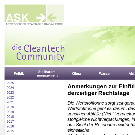
Stoffstrom-
Politik
Klima
Wasser
Abfa
management
2025
Anmerkungen zur Einfüh
2024
derzeitiger Rechtslage
2023
2022
2021
Die Wertstofftonne sorgt seit gera
2020
Wertstofftonne geht es darum, das
2019
sonstigen Abfälle (Nicht-Verpackun
2018
stoffgleiche Nichtverpackungen, i
2017
aus Sicht der Ressourcenwirtschaft
2016
einheitliche
2015