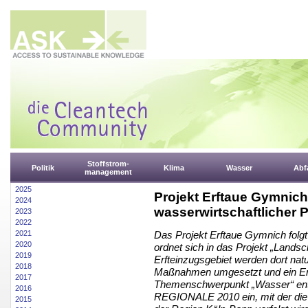
Stoffstrom-
Politik
Klima
Wasser
Abfa
management
2025
Projekt Erftaue Gymnich
2024
wasserwirtschaftlicher P
2023
2022
2021
Das Projekt Erftaue Gymnich folg
2020
ordnet sich in das Projekt „Landsch
2019
Erfteinzugsgebiet werden dort nat
2018
Maßnahmen umgesetzt und ein Erle
2017
Themenschwerpunkt „Wasser“ entw
2016
REGIONALE 2010 ein, mit der die 
2015