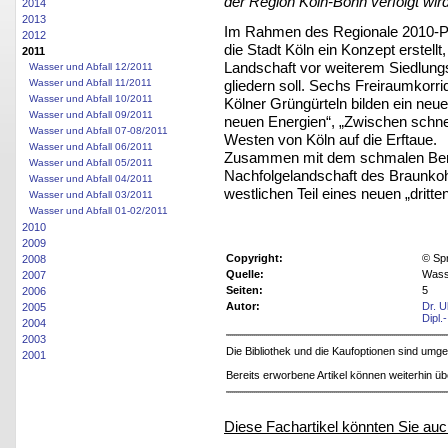
der Region Köln-Bonn verfolgt wird
2014
2013
Im Rahmen des Regionale 2010-P
2012
die Stadt Köln ein Konzept erstell
2011
Landschaft vor weiterem Siedlun
Wasser und Abfall 12/2011
gliedern soll. Sechs Freiraumkorr
Wasser und Abfall 11/2011
Wasser und Abfall 10/2011
Kölner Grüngürteln bilden ein neu
Wasser und Abfall 09/2011
neuen Energien“, „Zwischen schnel
Wasser und Abfall 07-08/2011
Westen von Köln auf die Erftaue.
Wasser und Abfall 06/2011
Zusammen mit dem schmalen Bergrü
Wasser und Abfall 05/2011
Nachfolgelandschaft des Braunkohle
Wasser und Abfall 04/2011
westlichen Teil eines neuen „dritte
Wasser und Abfall 03/2011
Wasser und Abfall 01-02/2011
2010
2009
Copyright:
© Sp
2008
Quelle:
Wasse
2007
Seiten:
5
2006
Autor:
Dr. U
2005
Dipl.
2004
2003
Die Bibliothek und die Kaufoptionen sind um
2001
Bereits erworbene Artikel können weiterhin ü
Diese Fachartikel könnten Sie auc