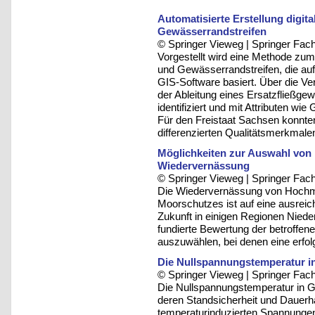
Automatisierte Erstellung digi
Gewässerrandstreifen
© Springer Vieweg | Springer F
Vorgestellt wird eine Methode zum
und Gewässerrandstreifen, die au
GIS-Software basiert. Über die 
der Ableitung eines Ersatzfließg
identifiziert und mit Attributen wi
Für den Freistaat Sachsen konnt
differenzierten Qualitätsmerkmalen
Möglichkeiten zur Auswahl von 
Wiedervernässung
© Springer Vieweg | Springer F
Die Wiedervernässung von Hochm
Moorschutzes ist auf eine ausrei
Zukunft in einigen Regionen Niede
fundierte Bewertung der betroffen
auszuwählen, bei denen eine erfo
Die Nullspannungstemperatur 
© Springer Vieweg | Springer F
Die Nullspannungstemperatur in Ge
deren Standsicherheit und Dauerhaf
temperaturinduzierten Spannungen