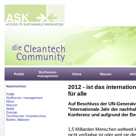
Stoffstrom-
Politik
Klima
Wasser
Abfa
management
2012 - ist das internati
Nachrichten:
für alle
Politik
Stoffstrom- management
Klima
Auf Beschluss der UN-Generalve
Wasser
"Internationale Jahr der nachhalt
Abfall
Energie
Konferenz und aufgrund der Be
Technischer Umweltschutz
Boden, Altlasten
1,5 Milliarden Menschen weltweit
nicht verfügbar ist oder weil sie 