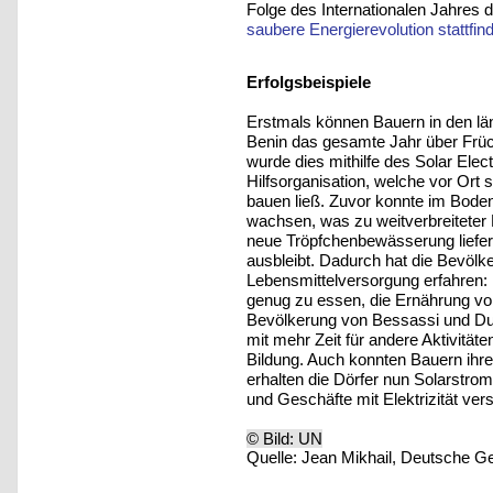
Folge des Internationalen Jahres de
saubere Energierevolution stattfin
Erfolgsbeispiele
Erstmals können Bauern in den lä
Benin das gesamte Jahr über Fr
wurde dies mithilfe des Solar Elect
Hilfsorganisation, welche vor Or
bauen ließ. Zuvor konnte im Bod
wachsen, was zu weitverbreiteter 
neue Tröpfchenbewässerung liefe
ausbleibt. Dadurch hat die Bevölk
Lebensmittelversorgung erfahren:
genug zu essen, die Ernährung von
Bevölkerung von Bessassi und Du
mit mehr Zeit für andere Aktivitä
Bildung. Auch konnten Bauern ihre
erhalten die Dörfer nun Solarstr
und Geschäfte mit Elektrizität ve
© Bild: UN
Quelle: Jean Mikhail, Deutsche Ges