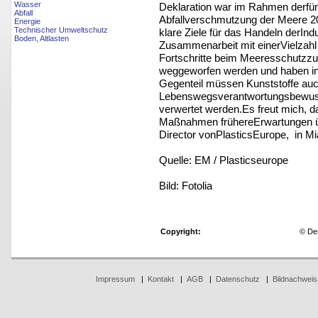
Wasser
Deklaration war im Rahmen derfünf
Abfall
Abfallverschmutzung der Meere 20
Energie
Technischer Umweltschutz
klare Ziele für das Handeln derIndu
Boden, Altlasten
Zusammenarbeit mit einerVielzahl
Fortschritte beim Meeresschutzzu e
weggeworfen werden und haben i
Gegenteil müssen Kunststoffe au
Lebenswegsverantwortungsbewusst 
verwertet werden.Es freut mich, das
Maßnahmen frühereErwartungen über
Director vonPlasticsEurope, in Mi
Quelle: EM / Plasticseurope
Bild: Fotolia
Copyright:
© De
Impressum
|
Kontakt
|
AGB
|
Datenschutz
|
Bildnachweis