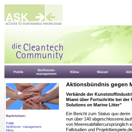
Stoffstrom-
Politik
Klima
Wasser
Abfa
management
Aktionsbündnis gegen M
Verbände der Kunststoffindustri
Miami über Fortschritte bei der
Solutions on Marine Litter“
Ein Bericht zum Status quo derim
Nachrichten:
nun über 140 abgeschlossene,lau
Politik
von Meeresabfällen;ursprünglich 
Stoffstrom- management
Fallstudien und Projektbeispiele,d
Klima