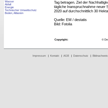
Wasser
Tag betragen. Ziel der Nachhaltigk
Abfall
tägliche Inanspruchnahme neuer S
Energie
Technischer Umweltschutz
2020 auf durchschnittlich 30 Hekta
Boden, Altlasten
Quelle: EM / destatis
Bild: Fotolia
Copyright:
© De
Impressum
|
Kontakt
|
AGB
|
Datenschutz
|
Bildnachweis