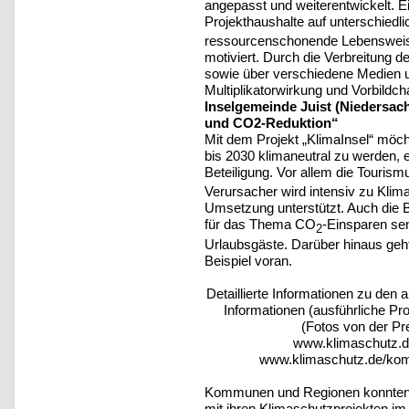
angepasst und weiterentwickelt. Ei
Projekthaushalte auf unterschiedl
ressourcenschonende Lebensweise
motiviert. Durch die Verbreitung d
sowie über verschiedene Medien un
Multiplikatorwirkung und Vorbildch
Inselgemeinde Juist (Niedersach
und CO2-Reduktion“
Mit dem Projekt „KlimaInsel“ möcht
bis 2030 klimaneutral zu werden, er
Beteiligung. Vor allem die Touris
Verursacher wird intensiv zu Klima
Umsetzung unterstützt. Auch die B
für das Thema CO
-Einsparen sen
2
Urlaubsgäste. Darüber hinaus geh
Beispiel voran.
Detaillierte Informationen zu den 
Informationen (ausführliche Pr
(Fotos von der Pre
www.klimaschutz.
www.klimaschutz.de/ko
Kommunen und Regionen konnten s
mit ihren Klimaschutzprojekten i