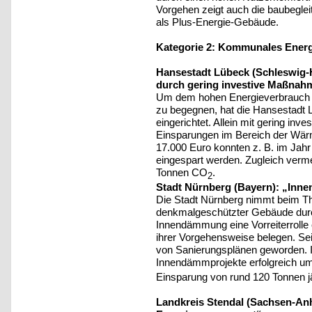
Vorgehen zeigt auch die baubegle
als Plus-Energie-Gebäude.
Kategorie 2: Kommunales Ener
Hansestadt Lübeck (Schleswig-H
durch gering investive Maßnah
Um dem hohen Energieverbrauch i
zu begegnen, hat die Hansestadt 
eingerichtet. Allein mit gering in
Einsparungen im Bereich der Wärm
17.000 Euro konnten z. B. im Jah
eingespart werden. Zugleich verm
Tonnen CO
.
2
Stadt Nürnberg (Bayern): „In
Die Stadt Nürnberg nimmt beim T
denkmalgeschützter Gebäude durc
Innendämmung eine Vorreiterrolle e
ihrer Vorgehensweise belegen. Sei
von Sanierungsplänen geworden. 
Innendämmprojekte erfolgreich umg
Einsparung von rund 120 Tonnen jä
Landkreis Stendal (Sachsen-An