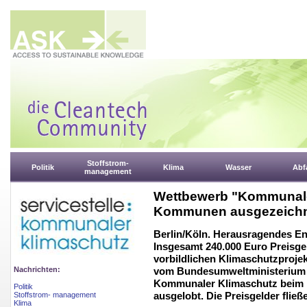
Stoffstrom-
Politik
Klima
Wasser
Abfa
management
Wettbewerb "Kommunale
Kommunen ausgezeich
Berlin/Köln. Herausragendes En
Insgesamt 240.000 Euro Preisge
vorbildlichen Klimaschutzprojek
Nachrichten:
vom Bundesumweltministerium 
Kommunaler Klimaschutz beim De
Politik
ausgelobt. Die Preisgelder flie
Stoffstrom- management
Klima