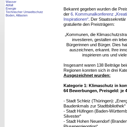
Wasser
Abfall
Bekannt gegeben wurden die Preis
Energie
Technischer Umweltschutz
der
6. Kommunalkonferenz „Kreativ
Boden, Altlasten
Inspirationen“
. Der Staatssekretä
gratulierte den Preisträgern:
„Kommunen, die Klimaschutzstra
investieren, gestalten ein le
Bürgerinnen und Bürger. Dies h
auszeichnen, erkannt. Ihre inn
inspirieren uns und vi
Insgesamt waren 138 Beiträge b
Regionen konnten sich in drei Kat
Ausgezeichnet wurden:
Kategorie 1: Klimaschutz in k
64 Bewerbungen, Preisgeld: je 
- Stadt Schleiz (Thüringen): „En
Baudenkmals zur Stadtbibliothek“
- Stadt Hüfingen (Baden-Württemb
Silvester“
- Stadt Hohen Neuendorf (Brande
Plusenergieoption“