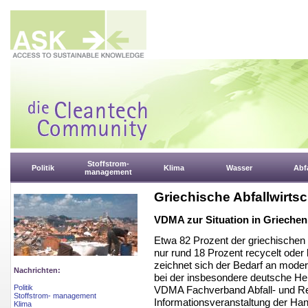
Stoffstrom-
Politik
Klima
Wasser
Abfa
management
Griechische Abfallwirts
VDMA zur Situation in Griechen
Etwa 82 Prozent der griechischen
nur rund 18 Prozent recycelt oder
zeichnet sich der Bedarf an modern
Nachrichten:
bei der insbesondere deutsche Her
Politik
VDMA Fachverband Abfall- und Re
Stoffstrom- management
Informationsveranstaltung der Ha
Klima