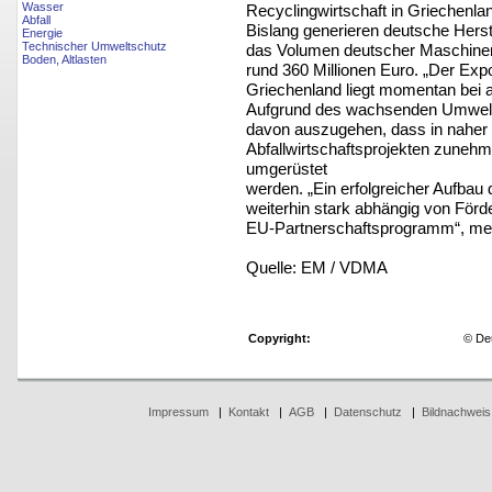
Wasser
Recyclingwirtschaft in Griechenla
Abfall
Bislang generieren deutsche Hers
Energie
Technischer Umweltschutz
das Volumen deutscher Maschinen
Boden, Altlasten
rund 360 Millionen Euro. „Der Expo
Griechenland liegt momentan bei a
Aufgrund des wachsenden Umweltb
davon auszugehen, dass in naher 
Abfallwirtschaftsprojekten zuneh
umgerüstet
werden. „Ein erfolgreicher Aufbau d
weiterhin stark abhängig von Förd
EU-Partnerschaftsprogramm“, mer
Quelle: EM / VDMA
Copyright:
© De
Impressum
|
Kontakt
|
AGB
|
Datenschutz
|
Bildnachweis