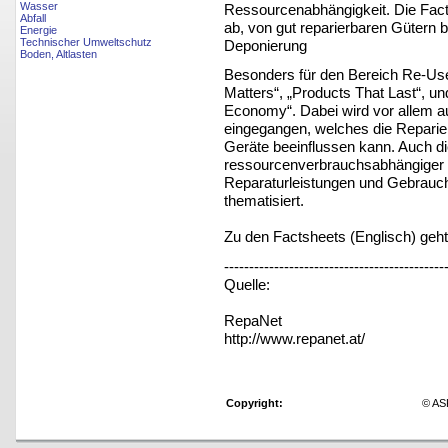
Wasser
Ressourcenabhängigkeit. Die Fact
Abfall
ab, von gut reparierbaren Gütern 
Energie
Technischer Umweltschutz
Deponierung
Boden, Altlasten
Besonders für den Bereich Re-Use
Matters“, „Products That Last“, u
Economy“. Dabei wird vor allem a
eingegangen, welches die Reparie
Geräte beeinflussen kann. Auch d
ressourcenverbrauchsabhängiger S
Reparaturleistungen und Gebrauc
thematisiert.
Zu den Factsheets (Englisch) geh
--------------------------------------------
Quelle:
RepaNet
http://www.repanet.at/
Copyright:
© AS