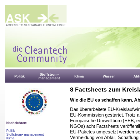
Stoffstrom-
Politik
Klima
Wasser
Abfa
management
8 Factsheets zum Kreisl
Wie die EU es schaffen kann, A
Das überarbeitete EU-Kreislaufwi
EU-Kommission gestartet. Trotz al
Europäische Umweltbüro (EEB, e
Nachrichten:
NGOs) acht Factsheets veröffentli
Politik
EU-Paketes umgesetzt werden sollt
Stoffstrom- management
Vermeidung von Abfall, Schaffung
Klima