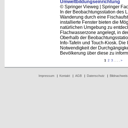
Umweltbildungseinrichtung
© Springer Vieweg | Springer F
In der Beobachtungsstation des L
Wanderung durch eine Fischaufst
installierte Fenster bieten die Mö
natürlichen Umgebung zu entdec
Flachwasserzone angelegt, in der
Oberhalb der Beobachtungsstation 
Info-Tafeln und Touch-Kiosk. Die I
Notwendigkeit der Durchgängigkei
Bevölkerung über diese zu inform
1
2
3
. . . .
>
Impressum
|
Kontakt
|
AGB
|
Datenschutz
|
Bildnachweis