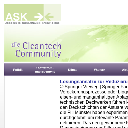
Stoffstrom-
Politik
Klima
Wasser
Abfa
management
Lösungsansätze zur Reduzierun
© Springer Vieweg | Springer F
Verockerungsprozesse oder bioge
eisen- und manganhaltigen Ablage
technischen Deckwerken führen k
den Deckschichten der Ästuare
die FH Münster haben experiment
durchgeführt, um relevante Param
definieren. Das neu gewonnene Pr
Dimensionierung der Filter und der