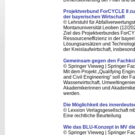
Projektverbund ForCYCLE II zur
der bayerischen Wirtschaft
© Lehrstuhl für Abfallverwertungst
Montanuniversität Leoben (12/20
Ziel des Projektverbundes ForCYC
Ressourceneffizienz in der bayer
Lösungsansätzen und Technologie
der Kreislaufwirtschaft, insbeso
Gemeinsam gegen den Fachkrä
© Springer Vieweg | Springer F
Mit dem Projekt „Qualifying Engi
and Civil Engineering“ soll der 
Wasserwirtschaft, Umweltingeni
Akademikerinnen und Akademiker 
werden.
Die Möglichkeit des innerdeu
© Lexxion Verlagsgesellschaft m
Eine rechtliche Beurteilung
Wie das BLU-Konzept in MV die
© Springer Vieweg | Springer F