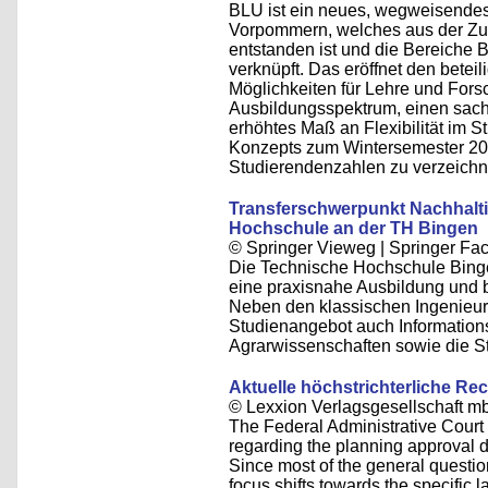
BLU ist ein neues, wegweisendes
Vorpommern, welches aus der Zu
entstanden ist und die Bereiche
verknüpft. Das eröffnet den bete
Möglichkeiten für Lehre und Fors
Ausbildungsspektrum, einen sach
erhöhtes Maß an Flexibilität im S
Konzepts zum Wintersemester 2021
Studierendenzahlen zu verzeichn
Transferschwerpunkt Nachhalti
Hochschule an der TH Bingen
© Springer Vieweg | Springer F
Die Technische Hochschule Binge
eine praxisnahe Ausbildung und
Neben den klassischen Ingenieu
Studienangebot auch Information
Agrarwissenschaften sowie die S
Aktuelle höchstrichterliche R
© Lexxion Verlagsgesellschaft m
The Federal Administrative Court d
regarding the planning approval 
Since most of the general questi
focus shifts towards the specific 