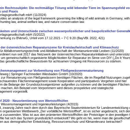
ein Rechtssubjekt: Die rechtmäßige Tötung wild lebender Tiere im Spannungsfeld v
k und Praxis
erlagsgesellschaft mbH (11/2024)
vides an analysis of the legal framework governing the killing of wild animals in Germany, with
 hunting law, animal welfare law, and nature conservation law.
eiten und Unterschiede zwischen wasserpolizeilicher und baupolizeilicher Generalk
erlagsgesellschaft mbH (5/2022)
merkung zu BVerwG, Urteil vom 17.12.2021 – 7 C 9.20 (BayVBl. 2022, 421)
der österreichischen Reparaturszene für Kreislaufwirtschaft und Klimaschutz
für Abfallverwertungstechnik und Abfallwirtschaft der Montanuniversität Leoben (11/2020)
diniert nun seit 2017 das Netzwerk der österreichischen Reparaturinitiativen und unterstütz
 um gemeinschaftlich organisierte Möglichkeiten für Reparatur im Sinne von DIY („Do It Yours
 das gesellschaftliche Bewusstsein für achtsamen Umgang mit Ressourcen zu stärken.
ächenmanagement zur Vorbereitung von Fließgewässerrenaturierung
Vieweg | Springer Fachmedien Wiesbaden GmbH (10/2020)
ur Renaturierung von Fließgewässern benötigen Flächen, die im Regelfall Nutzungen zugef
sschauendes Flächenmanagement sowie Kooperation und partizipatives Vorgehen sind hier
um die Belange der Grundstückseigentümer aufgreifen zu können und die benötigten Flächen
u machen. Am Beispiel vom Vorpommern wird dieses prospektive und stategische
gement vorgestellt.
f 2020 - Neuorientierung von Wertstoffhöfen
 Wissensmanagement und Ingenieurleistungen (4/2015)
4, zwanzig Jahre nach dem durch das Bayerische Staatsministerium für Landesentwicklung 
 organisierten Wettbewerb „Der vorbildliche Wertstoffhof“, ist es sicher angebracht, sich d
 zuzuwenden. Was ist aus den prämierten Wertstoffhöfen der Preisträger in den jeweiligen 
e hat sich das System grundsätzlich entwickelt? Wo geht es hin, wenn man die gesellschaft
en aus demografischer Entwicklung, Ressourcenschutz und Klimarelevanz betrachtet?