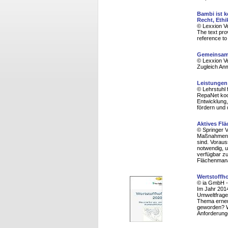
Bambi ist k
Recht, Ethi
© Lexxion V
The text pro
reference to
Gemeinsamk
© Lexxion V
Zugleich An
Leistungen 
© Lehrstuhl 
RepaNet koor
Entwicklung,
fördern und
Aktives Fl
© Springer 
Maßnahmen z
sind. Vorau
notwendig, 
verfügbar z
Flächenmana
Wertstoffho
© ia GmbH -
Im Jahr 201
Umweltfragen
Thema erneut
geworden? Wi
Anforderung