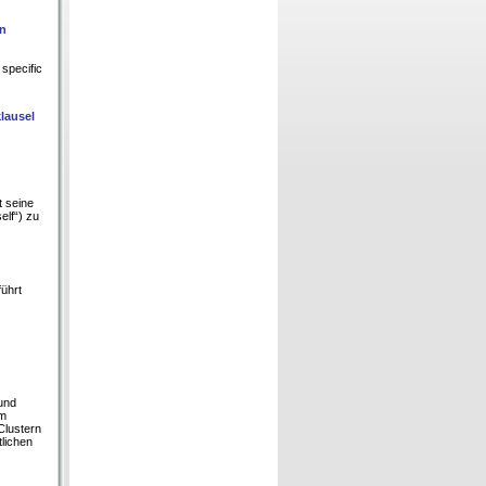
on
 specific
lausel
t seine
elf“) zu
ührt
und
em
Clustern
lichen