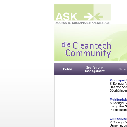
Stoffstrom-
Politik
Klima
management
Pumpspeiche
© Springer 
Das von Vatt
Südthüringen
Multifunkti
© Springer 
Ein großer S
Pumpspeiche
Grossrevisi
© Springer 
Uniper inve