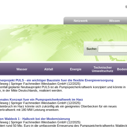
S
Netzwerk
Wissen
Suche:
Technischer
Wasser
Abfall
Energie
Boden,
Umweltschutz
rprojekt PULS - ein wichtiger Baustein fuer die flexible Energieversorgung
Vieweg | Springer Fachmedien Wiesbaden GmbH (12/2025)
enfall geplante Neubauprojekt PULS ist als Pumpspeicherkraftwerk konzipiert und könnte in
, in der Mitte Deutschlands, realisiert werden.
onales Konzept fuer ein Pumpspeicherkraftwerk im Harz
Vieweg | Springer Fachmedien Wiesbaden GmbH (12/2025)
teinbruch im Harz könnte sich zukünftig als ein geeignetes Oberbecken für ein neues
rkraftwerk mit 180 MW Leistung erweisen.
on Waldeck 1 - Halbzeit bei der Modernisierung
Vieweg | Springer Fachmedien Wiesbaden GmbH (12/2025)
stiert rund 50 Mio. Euro in die umfassende Erneuerung des Pumpspeicherkraftwerks Waldeck