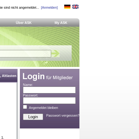
ie sind nicht angemeldet...
[Anmelden]
Über ASK
My ASK
 Altlasten
Name:
Passwort:
Angemeldet bleiben
Passwort vergessen?
 1.