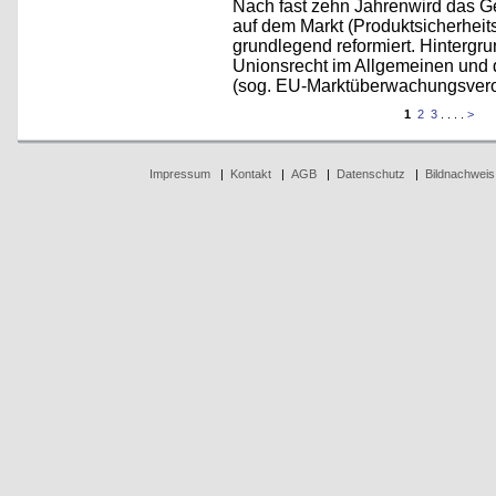
Nach fast zehn Jahrenwird das Ge
auf dem Markt (Produktsicherhei
grundlegend reformiert. Hintergr
Unionsrecht im Allgemeinen und 
(sog. EU-Marktüberwachungsver
1
2
3
. . . .
>
Impressum
|
Kontakt
|
AGB
|
Datenschutz
|
Bildnachweis