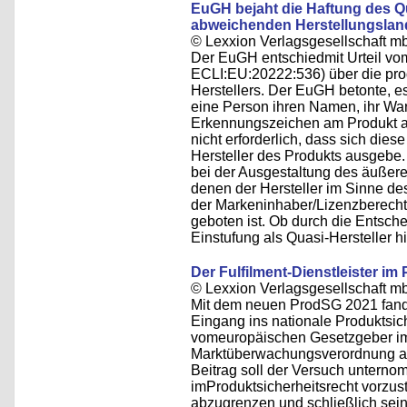
EuGH bejaht die Haftung des Qu
abweichenden Herstellungslan
© Lexxion Verlagsgesellschaft m
Der EuGH entschiedmit Urteil vo
ECLI:EU:20222:536) über die pro
Herstellers. Der EuGH betonte, es
eine Person ihren Namen, ihr Wa
Erkennungszeichen am Produkt an
nicht erforderlich, dass sich die
Hersteller des Produkts ausgebe.
bei der Ausgestaltung des äußer
denen der Hersteller im Sinne de
der Markeninhaber/Lizenzberechti
geboten ist. Ob durch die Entsche
Einstufung als Quasi-Hersteller hi
Der Fulfilment-Dienstleister im
© Lexxion Verlagsgesellschaft m
Mit dem neuen ProdSG 2021 fand e
Eingang ins nationale Produktsic
vomeuropäischen Gesetzgeber 
Marktüberwachungsverordnung an
Beitrag soll der Versuch untern
imProduktsicherheitsrecht vorzus
abzugrenzen und schließlich seine