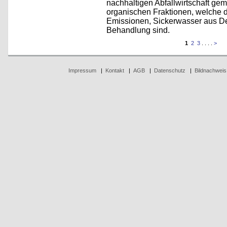
nachhaltigen Abfallwirtschaft ge
organischen Fraktionen, welche d
Emissionen, Sickerwasser aus D
Behandlung sind.
1
2
3
. . . .
>
Impressum
|
Kontakt
|
AGB
|
Datenschutz
|
Bildnachweis