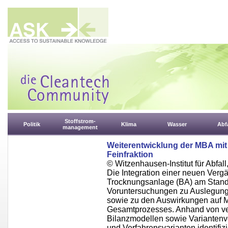
Stoffstrom-
Politik
Klima
Wasser
Abfa
management
Weiterentwicklung der MBA mit
Feinfraktion
© Witzenhausen-Institut für Abfa
Die Integration einer neuen Verg
Trocknungsanlage (BA) am Stando
Voruntersuchungen zu Auslegung
sowie zu den Auswirkungen auf 
Gesamtprozesses. Anhand von ve
Bilanzmodellen sowie Variantenv
und Verfahrensvarianten identifizi