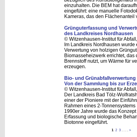
einzuhalten. Die BEM hat daraufhi
eingeführt: eine manuelle Fotodo
Kameras, das den Flächenanteil v
Grünguterfassung und Verwert
des Landkreises Nordhausen
© Witzenhausen-Institut für Abfa
Im Landkreis Nordhausen wurde e
Verwertung von holzigen Grüngutan
Biomasseheizwerk errichtet, das 
Brennstoff nutzt, um Wärme für
erzeugen.
Bio- und Grünabfallverwertung
Von der Sammlung bis zur Erze
© Witzenhausen-Institut für Abfa
Der Landkreis Bad Tölz-Wolfratsh
einer der Pioniere mit der Einfü
Rahmen eines 2-Tonnensystems (A
1990er Jahre wurde das Konzept 
Erfassung und biologische Behan
Biotonne eingeführt.
1
2
3
. . . .
>