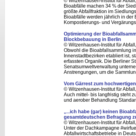
© Witzenhausen-Institut für Abfa
Bioabfälle machen 34 % der Siedl
größte Abfallfraktion im Siedlung
Bioabfälle werden jährlich in der
Kompostierungs- und Vergärungs
Optimierung der Bioabfallsam
Blockbebauung in Berlin
© Witzenhausen-Institut für Abfa
Obwohl die Bioabfallsammlung in B
Innenstadtbezirken etabliert ist, 
erfassten Organik. Die Berliner S
Senatsumweltverwaltung unterneh
Anstrengungen, um die Sammlung
Vom Gärrest zum hochwertigen
© Witzenhausen-Institut für Abfa
Auch mittel- bis langfristig steh
und aerober Behandlung Standard
„...ich habe (gar) keinen Bioabf
gesamtdeutschen Befragung z
© Witzenhausen-Institut für Abfa
Unter der Dachkampagne #wirfue
Abfallwirtschaftsbetriebe in Deut