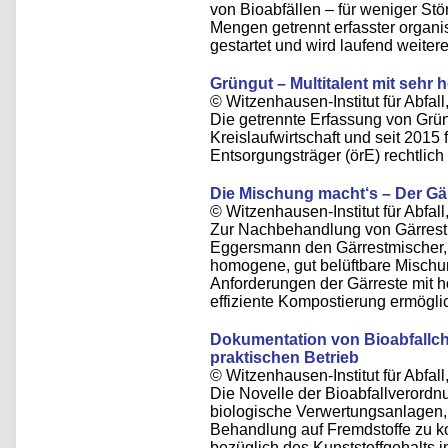
von Bioabfällen – für weniger Stör
Mengen getrennt erfasster organ
gestartet und wird laufend weitere
Grüngut – Multitalent mit sehr
© Witzenhausen-Institut für Abfa
Die getrennte Erfassung von Grüng
Kreislaufwirtschaft und seit 2015 f
Entsorgungsträger (örE) rechtlich 
Die Mischung macht‘s – Der Gär
© Witzenhausen-Institut für Abfa
Zur Nachbehandlung von Gärrest 
Eggersmann den Gärrestmischer, 
homogene, gut belüftbare Mischu
Anforderungen der Gärreste mit 
effiziente Kompostierung ermöglic
Dokumentation von Bioabfallc
praktischen Betrieb
© Witzenhausen-Institut für Abfa
Die Novelle der Bioabfallverordnu
biologische Verwertungsanlagen, a
Behandlung auf Fremdstoffe zu ko
bezüglich des Kunststoffgehalts i