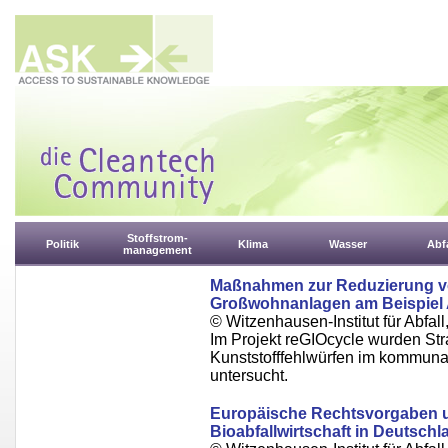
Stoffstrom-
Politik
Klima
Wasser
Abfa
management
Maßnahmen zur Reduzierung vo
Großwohnanlagen am Beispiel
© Witzenhausen-Institut für Abfa
Im Projekt reGIOcycle wurden St
Kunststofffehlwürfen im kommuna
untersucht.
Europäische Rechtsvorgaben u
Bioabfallwirtschaft in Deutschl