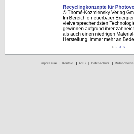
Recyclingkonzepte für Photovo
© Thomé-Kozmiensky Verlag Gm
Im Bereich erneuerbarer Energie
vielversprechendsten Technologi
gewinnen aufgrund ihrer zahlreic
als auch einen niedrigen Materia
Herstellung, immer mehr an Bede
1
2
3
.
>
Impressum
|
Kontakt
|
AGB
|
Datenschutz
|
Bildnachweis