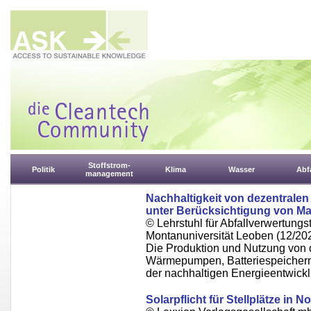
Stoffstrom-
Politik
Klima
Wasser
Abfa
management
Nachhaltigkeit von dezentrale
unter Berücksichtigung von 
© Lehrstuhl für Abfallverwertungst
Montanuniversität Leoben (12/20
Die Produktion und Nutzung von 
Wärmepumpen, Batteriespeichern 
der nachhaltigen Energieentwickl
Solarpflicht für Stellplätze in 