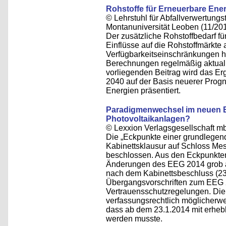
Rohstoffe für Erneuerbare Ene
© Lehrstuhl für Abfallverwertungst
Montanuniversität Leoben (11/20
Der zusätzliche Rohstoffbedarf f
Einflüsse auf die Rohstoffmärkt
Verfügbarkeitseinschränkungen hi
Berechnungen regelmäßig aktualis
vorliegenden Beitrag wird das E
2040 auf der Basis neuerer Pro
Energien präsentiert.
Paradigmenwechsel im neuen E
Photovoltaikanlagen?
© Lexxion Verlagsgesellschaft m
Die „Eckpunkte einer grundlege
Kabinettsklausur auf Schloss M
beschlossen. Aus den Eckpunkten 
Änderungen des EEG 2014 grob a
nach dem Kabinettsbeschluss (23.1
Übergangsvorschriften zum EEG 
Vertrauensschutzregelungen. Die
verfassungsrechtlich möglicherwe
dass ab dem 23.1.2014 mit erhe
werden musste.