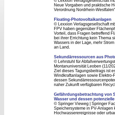
© Lexxion Verlagsgesellschaft m
Neue Vorgaben und praktische He
Verordnung Nordrhein-Westfale
Floating-Photovoltaikanlagen
© Lexxion Verlagsgesellschaft m
FPV haben gegenüber Flächenpho
Vorteil, dass Fragen betreffend
bei ihrer Errichtung kein Thema s
Wassers in der Lage, mehr Strom 
an Land.
Sekundärressourcen aus Photo
© Lehrstuhl für Abfallverwertungst
Montanuniversität Leoben (11/20
Ziel dieses Tagungsbeitrags ist es
Windkraftanlagen sowie Elektro-F
dessen Sekundärressourcenpotenti
naher Zukunft verfügbaren Recyc
Gefährdungsbetrachtung von S
Wasser und dessen potenzielle
© Springer Vieweg | Springer 
Speichersysteme in PV-Anlagen 
Hochwasserereignisse oder urbane