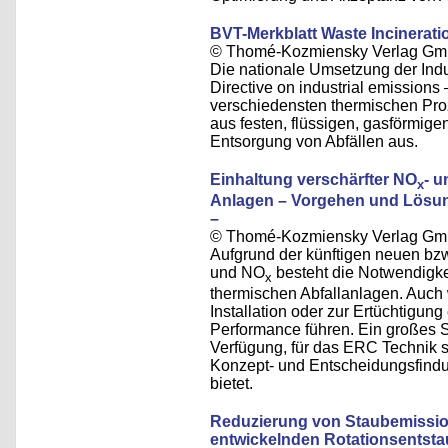
BVT-Merkblatt Waste Incinerati
© Thomé-Kozmiensky Verlag Gm
Die nationale Umsetzung der Indus
Directive on industrial emissions 
verschiedensten thermischen Pr
aus festen, flüssigen, gasförmige
Entsorgung von Abfällen aus.
Einhaltung verschärfter NO
- 
x
Anlagen – Vorgehen und Lösun
–
© Thomé-Kozmiensky Verlag Gm
Aufgrund der künftigen neuen bz
und NO
besteht die Notwendigke
x
thermischen Abfallanlagen. Auch 
Installation oder zur Ertüchtigun
Performance führen. Ein großes 
Verfügung, für das ERC Technik s
Konzept- und Entscheidungsfind
bietet.
Reduzierung von Staubemissione
entwickelnden Rotationsentsta