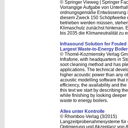
© Springer Vieweg | Springer 
Vorrangige Aufgabe von Unterhalt
ordnungsgemäße Entwässerung i
diesem Zweck 150 Schöpfwerke mi
betrieben werden müssen, stehe
Klimaschutz zunächst hintenan. Ei
bis 2035 die Klimaneutralität zu e
Infrasound Solution for Fouled
Largest Waste-to-Energy Boiler
© Thomé-Kozmiensky Verlag Gm
Infrafone, with headquarters in S
soot cleaning method and has ple
applications. The technical devel
higher acoustic power than any ot
acoustic modelling software that 
efficiency, the availability and the
this text we start by describing th
while finishing by looking deeper 
waste to energy boilers.
Alles unter Kontrolle
© Rhombos-Verlag (3/2015)
Langzeitprobenahmesysteme für o
Optimierung und Akzeptanz von 