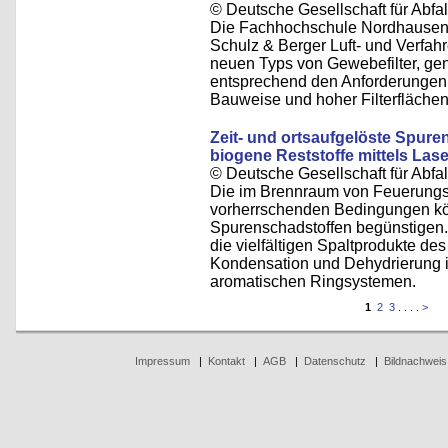
© Deutsche Gesellschaft für Abfal
Die Fachhochschule Nordhausen
Schulz & Berger Luft- und Verfa
neuen Typs von Gewebefilter, gena
entsprechend den Anforderungen d
Bauweise und hoher Filterflächen
Zeit- und ortsaufgelöste Spure
biogene Reststoffe mittels La
© Deutsche Gesellschaft für Abfal
Die im Brennraum von Feuerungsa
vorherrschenden Bedingungen kö
Spurenschadstoffen begünstigen.
die vielfältigen Spaltprodukte des
Kondensation und Dehydrierung 
aromatischen Ringsystemen.
1
2
3
. . . .
>
Impressum
|
Kontakt
|
AGB
|
Datenschutz
|
Bildnachweis