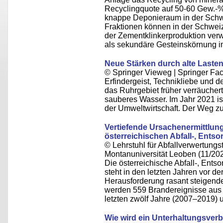
Recyclingquote auf 50-60 Gew.-%
knappe Deponieraum in der Schwe
Fraktionen können in der Schwei
der Zementklinkerproduktion verwe
als sekundäre Gesteinskörnung i
Neue Stärken durch alte Laste
© Springer Vieweg | Springer F
Erfindergeist, Technikliebe und
das Ruhrgebiet früher verräuchert 
sauberes Wasser. Im Jahr 2021 i
der Umweltwirtschaft. Der Weg zu
Vertiefende Ursachenermittlung
österreichischen Abfall-, Ents
© Lehrstuhl für Abfallverwertungst
Montanuniversität Leoben (11/20
Die österreichische Abfall-, Ents
steht in den letzten Jahren vor
Herausforderung rasant steigender
werden 559 Brandereignisse aus
letzten zwölf Jahre (2007–2019) u
Wie wird ein Unterhaltungsver