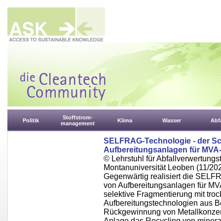
Stoffstrom-
Politik
Klima
Wasser
Abfa
management
SELFRAG-Technologie - der Sch
Aufbereitungsanlagen für MVA
© Lehrstuhl für Abfallverwertungst
Montanuniversität Leoben (11/20
Gegenwärtig realisiert die SELF
von Aufbereitungsanlagen für MVA
selektive Fragmentierung mit tr
Aufbereitungstechnologien aus B
Rückgewinnung von Metallkonzentr
Anlage das Recycling von minera