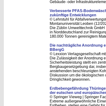
Gebäude- oder Infrastruktureleme
Verbesserte PFAS-Bodenwäsch
zukünftige Entwicklungen
© Lehrstuhl für Abfallverwertungst
Montanuniversität Leoben (12/20
Die Züblin Umwelttechnik GmbH 
in Norddeutschland zur Reinigun
180.000 Tonnen gereinigtem Mater
Die nachträgliche Anordnung e
BBergG
© Lexxion Verlagsgesellschaft m
Die Zulässigkeit der Anordnung e
Sicherheitsleistung stellt ein ze
Bergbaugesetzgebung dar, insbe
anstehenden beschleunigten Kohle
Diskussion um die ökologischen
Dringlichkeit gewonnen.
Erdbebengefährdung Thüringer
der eutschen und europäisch
© Springer Vieweg | Springer F
Extreme außergewöhnliche Einwi
Erdbeben, stellen eine Gefahr für k