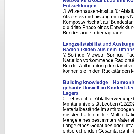
Netzwerke Ökolandbau und Komp
Entwicklungen
© Witzenhausen-Institut für Abfa
Als erstes und bislang einziges 
Kompostwirtschaft auf Bundeslan
die dritte Phase eines Entwicklu
Bundesländer übertragbar ist.
Langzeitstabilität und Auslau
Radionukliden aus dem Titanb
© Springer Vieweg | Springer 
Natürlich vorkommende Radionuklid
Bei der Aufbereitung der damit ve
können sie in den Rückständen ko
Building knowledge – Harmonis
gebaute Umwelt im Kontext der
Lagers
© Lehrstuhl für Abfallverwertungst
Montanuniversität Leoben (12/20
Materialbestände im anthropoge
meisten Fällen mittels Multiplika
Menge eines bestimmten Material
Länge eines Gebäudes oder Infra
entsprechenden Gesamtanzahl, -fl